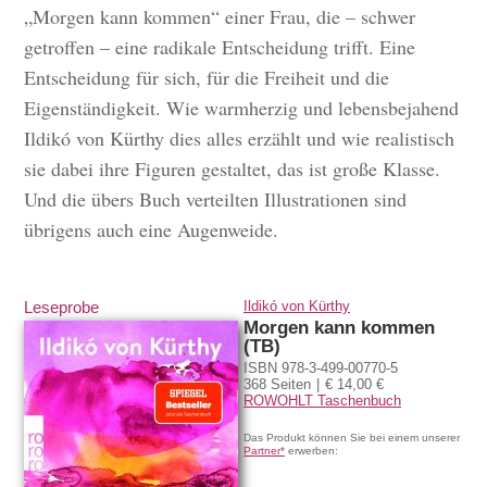
„Morgen kann kommen“ einer Frau, die – schwer
getroffen – eine radikale Entscheidung trifft. Eine
Entscheidung für sich, für die Freiheit und die
Eigenständigkeit. Wie warmherzig und lebensbejahend
Ildikó von Kürthy dies alles erzählt und wie realistisch
sie dabei ihre Figuren gestaltet, das ist große Klasse.
Und die übers Buch verteilten Illustrationen sind
übrigens auch eine Augenweide.
Leseprobe
Ildikó von Kürthy
Morgen kann kommen
(TB)
ISBN 978-3-499-00770-5
368 Seiten
€ 14,00 €
ROWOHLT Taschenbuch
Das Produkt können Sie bei einem unserer
Partner*
erwerben: