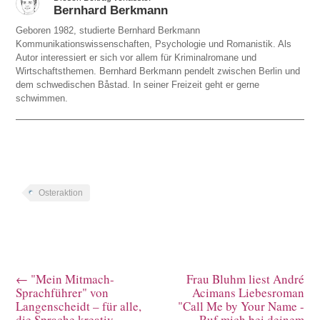
Bernhard Berkmann
Geboren 1982, studierte Bernhard Berkmann
Kommunikationswissenschaften, Psychologie und Romanistik. Als
Autor interessiert er sich vor allem für Kriminalromane und
Wirtschaftsthemen. Bernhard Berkmann pendelt zwischen Berlin und
dem schwedischen Båstad. In seiner Freizeit geht er gerne
schwimmen.
Osteraktion
←
"Mein Mitmach-
Frau Bluhm liest André
Sprachführer" von
Acimans Liebesroman
Langenscheidt – für alle,
"Call Me by Your Name -
die Sprache kreativ
Ruf mich bei deinem