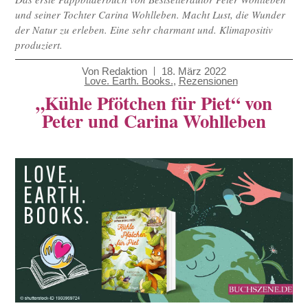
und seiner Tochter Carina Wohlleben. Macht Lust, die Wunder
der Natur zu erleben. Eine sehr charmant und. Klimapositiv
produziert.
Von
Redaktion
18. März 2022
Love. Earth. Books.
,
Rezensionen
„Kühle Pfötchen für Piet“ von
Peter und Carina Wohlleben