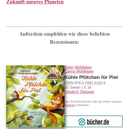
Zukunft unseres Planeten
Außerdem empfehlen wir diese beliebten
Rezensionen:
Peter Wohlleben
Carina Wohlleben
Kühle Pfötchen für Piet
ISBN 978-3-7891-2102-9
16 Seiten
€ 14
Friedrich Oetinger
Das Produkt können Sie bei einem unserer
Partner*
erwerben:
bücher.de