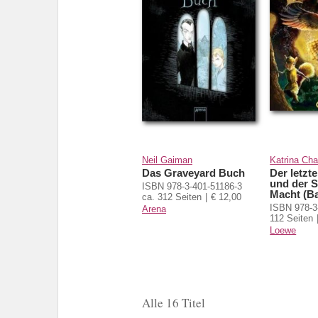
Neil Gaiman
Katrina Ch
Das Graveyard Buch
Der letzt
und der S
ISBN 978-3-401-51186-3
Macht (B
ca. 312 Seiten
€ 12,00
ISBN 978-3
Arena
112 Seiten
Loewe
Alle 16 Titel