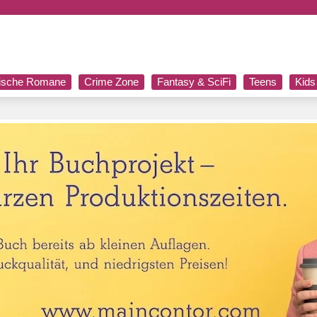
rische Romane
Crime Zone
Fantasy & SciFi
Teens
Kids