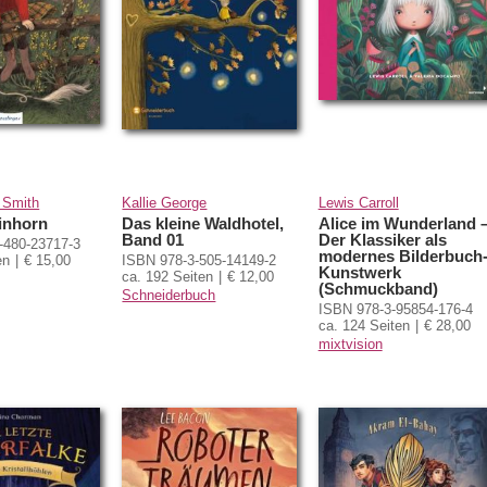
 Smith
Kallie George
Lewis Carroll
inhorn
Das kleine Waldhotel,
Alice im Wunderland 
Band 01
Der Klassiker als
-480-23717-3
modernes Bilderbuch
en
€ 15,00
ISBN 978-3-505-14149-2
Kunstwerk
ca. 192 Seiten
€ 12,00
(Schmuckband)
Schneiderbuch
ISBN 978-3-95854-176-4
ca. 124 Seiten
€ 28,00
mixtvision