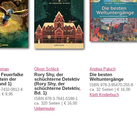
arman
Oliver Schlick
Andrea Paluch
e Feuerfalke
Rory Shy, der
Die besten
tein der
schüchterne Detektiv
Weltuntergänge
and 1)
(Rory Shy, der
ISBN 978-3-95470-255-8
schüchterne Detektiv,
-7432-0812-4
ca. 32 Seiten
€ 16,00
Bd. 1)
€ 9,95
Klett Kinderbuch
ISBN 978-3-7641-5188-1
ca. 320 Seiten
€ 16,00
Ueberreuter