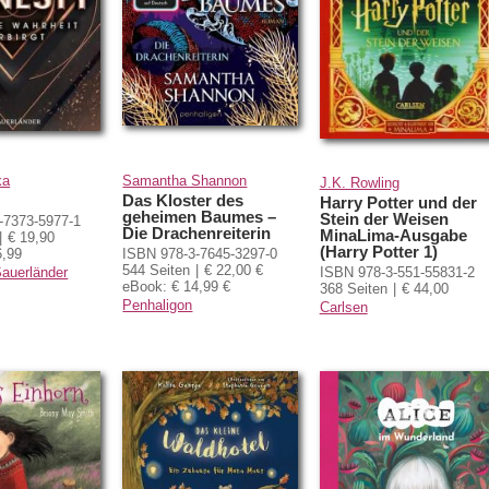
ka
Samantha Shannon
J.K. Rowling
Das Kloster des
Harry Potter und der
geheimen Baumes –
Stein der Weisen
-7373-5977-1
Die Drachenreiterin
MinaLima-Ausgabe
€ 19,90
(Harry Potter 1)
6,99
ISBN 978-3-7645-3297-0
544 Seiten
€ 22,00 €
auerländer
ISBN 978-3-551-55831-2
eBook: € 14,99 €
368 Seiten
€ 44,00
Penhaligon
Carlsen