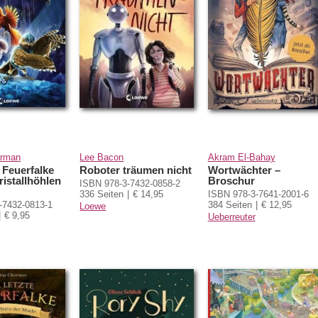
arman
Lee Bacon
Akram El-Bahay
e Feuerfalke
Roboter träumen nicht
Wortwächter –
ristallhöhlen
Broschur
ISBN 978-3-7432-0858-2
336 Seiten
€ 14,95
ISBN 978-3-7641-2001-6
-7432-0813-1
384 Seiten
€ 12,95
Loewe
€ 9,95
Ueberreuter