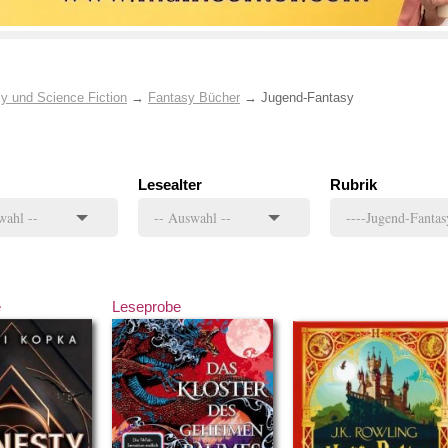
y und Science Fiction
→
Fantasy Bücher
→
Jugend-Fantasy
Lesealter
Rubrik
e
Leseprobe