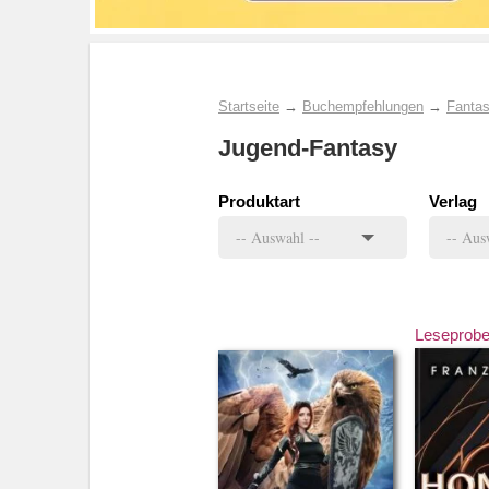
Startseite
→
Buchempfehlungen
→
Fantas
Jugend-Fantasy
Produktart
Verlag
Leseprob