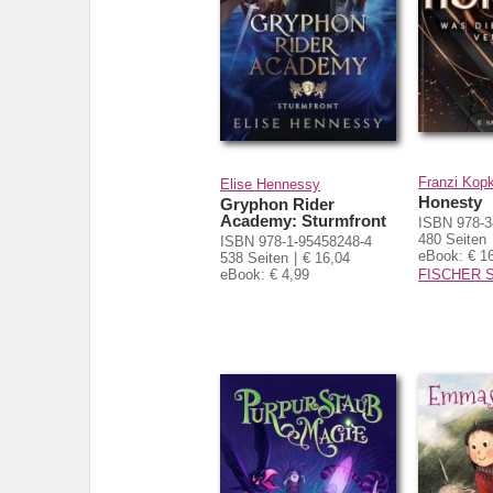
Franzi Kop
Elise Hennessy
Honesty
Gryphon Rider
Academy: Sturmfront
ISBN 978-3
480 Seiten
ISBN 978-1-95458248-4
eBook: € 1
538 Seiten
€ 16,04
eBook: € 4,99
FISCHER S