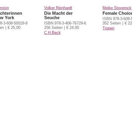
misin
Volker Reinhardt
Meike Stoverock
chterinnen
Die Macht der
Female Choic
w York
Seuche
ISBN 978-3-608-
8-3-608-50018-9
ISBN 978-3-406-76729-6
352 Seiten
€ 22
ten
€ 25,00
256 Seiten
€ 24,00
Tropen
C.H.Beck