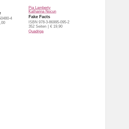
Pia Lamberty
Katharina Nocun
e
Fake Facts
50480-4
ISBN 978-3-86995-095-2
,00
352 Seiten
€ 19,90
Quadriga