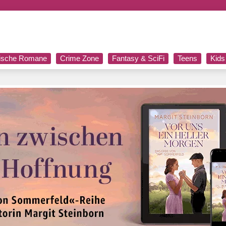
rische Romane
Crime Zone
Fantasy & SciFi
Teens
Kids