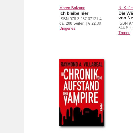
Marco Balzano
N. K. Je
Ich bleibe hier
Die Wä
von Ne
ISBN 978-3-257-07121-4
ca. 288 Seiten
€ 22,00
ISBN 97
544 Sei
Diogenes
Tropen