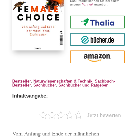
Das Produkt können Sie bei einem
unserer
Partner*
erwerben:
Thalia
buecher.de
Amazon
Bestseller
,
Naturwissenschaften & Technik
,
Sachbuch-
Bestseller
,
Sachbücher
,
Sachbücher und Ratgeber
Inhaltsangabe:
Jetzt bewerten
Vom Anfang und Ende der männlichen