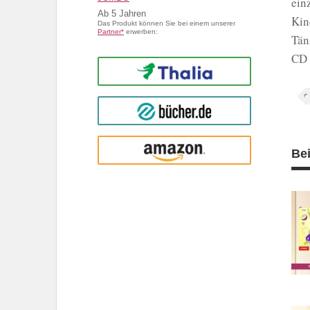
ein
Ab
5
Kin
Das Produkt können Sie bei einem unserer
Partner*
erwerben:
Tän
CD 
Thalia
buecher.de
Amazon
Be