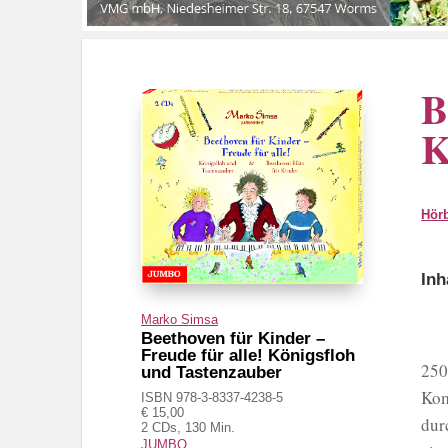
B
K
Hör
Inh
Marko Simsa
Beethoven für Kinder –
Freude für alle! Königsfloh
250
und Tastenzauber
Kom
ISBN 978-3-8337-4238-5
€ 15,00
dur
2 CDs, 130 Min.
JUMBO