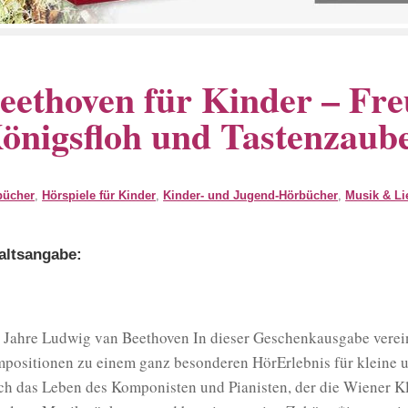
eethoven für Kinder – Freu
önigsfloh und Tastenzaub
bücher
,
Hörspiele für Kinder
,
Kinder- und Jugend-Hörbücher
,
Musik & Li
altsangabe:
 Jahre Ludwig van Beethoven In dieser Geschenkausgabe verein
positionen zu einem ganz besonderen HörErlebnis für kleine 
ch das Leben des Komponisten und Pianisten, der die Wiener Kla