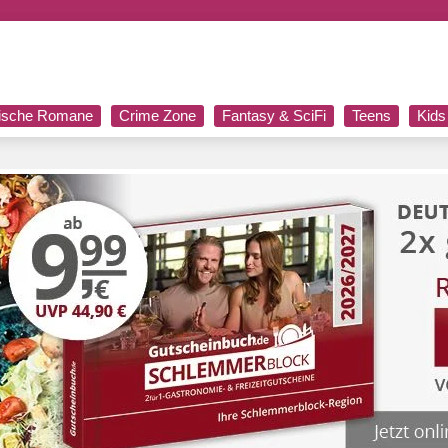
rische Romane
Crime Zone
Fantasy & SciFi
Teens
Kids