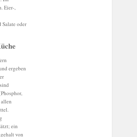
. Eier-,
 Salate oder
Küche
fern
 und ergeben
er
 sind
(Phosphor,
 allen
tel.
g
ätzt; ein
ngehalt von