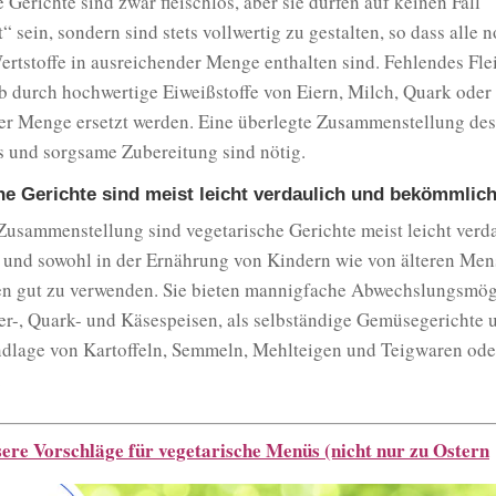
 Gerichte sind zwar fleischlos, aber sie dürfen auf keinen Fall
 sein, sondern sind stets vollwertig zu gestalten, so dass alle
rtstoffe in ausreichender Menge enthalten sind. Fehlendes Fle
b durch hochwertige Eiweißstoffe von Eiern, Milch, Quark oder
er Menge ersetzt werden. Eine überlegte Zusammenstellung des
s und sorgsame Zubereitung sind nötig.
he Gerichte sind meist leicht verdaulich und bekömmlic
 Zusammenstellung sind vegetarische Gerichte meist leicht verda
und sowohl in der Ernährung von Kindern wie von älteren Me
n gut zu verwenden. Sie bieten mannigfache Abwechslungsmögl
er-, Quark- und Käsespeisen, als selbständige Gemüsegerichte 
ndlage von Kartoffeln, Semmeln, Mehlteigen und Teigwaren ode
.
ere Vorschläge für vegetarische Menüs (nicht nur zu Ostern