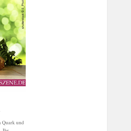
n
n Quark und
. Ihr