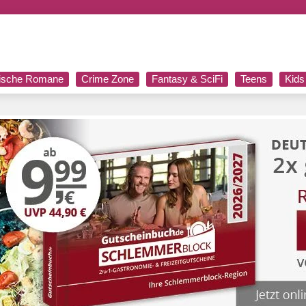
rische Romane
Crime Zone
Fantasy & SciFi
Teens
Kids