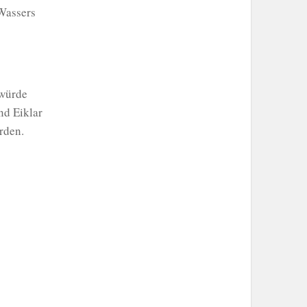
 Wassers
 würde
nd Eiklar
rden.
artner*