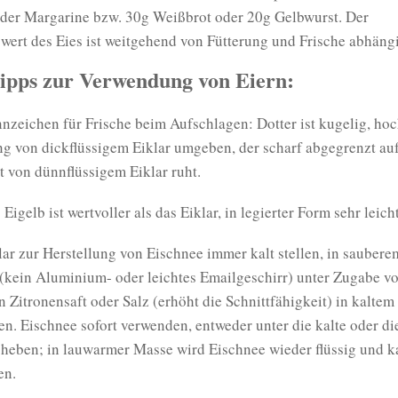
oder Margarine bzw. 30g Weißbrot oder 20g Gelbwurst. Der
ert des Eies ist weitgehend von Fütterung und Frische abhängi
ipps zur Verwendung von Eiern:
zeichen für Frische beim Aufschlagen: Dotter ist kugelig, ho
ng von dickflüssigem Eiklar umgeben, der scharf abgegrenzt auf
t von dünnflüssigem Eiklar ruht.
Eigelb ist wertvoller als das Eiklar, in legierter Form sehr leich
ar zur Herstellung von Eischnee immer kalt stellen, in sauberem
(kein Aluminium- oder leichtes Emailgeschirr) unter Zugabe v
n Zitronensaft oder Salz (erhöht die Schnittfähigkeit) in kalte
en. Eischnee sofort verwenden, entweder unter die kalte oder di
heben; in lauwarmer Masse wird Eischnee wieder flüssig und k
en.