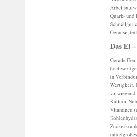
Arbeitsaufwa
Quark- und K
Schnellgeric
Gemüse, tei
Das Ei –
Gerade Eier 
hochwertige
in Verbindu
Wertigkeit. 
vorwiegend 
Kalium, Nat
Vitaminen (
Kohlenhydrat
Zuckerkranke
mittelgroßes