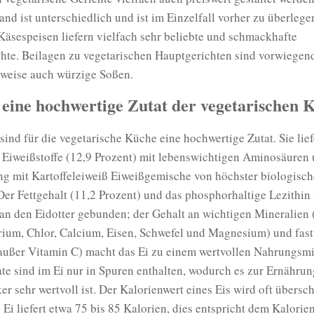
nd ist unterschiedlich und ist im Einzelfall vorher zu überlegen
äsespeisen liefern vielfach sehr beliebte und schmackhafte
hte. Beilagen zu vegetarischen Hauptgerichten sind vorwiegend
lweise auch würzige Soßen.
 eine hochwertige Zutat der vegetarischen 
sind für die vegetarische Küche eine hochwertige Zutat. Sie lie
 Eiweißstoffe (12,9 Prozent) mit lebenswichtigen Aminosäuren
ng mit Kartoffeleiweiß Eiweißgemische von höchster biologisch
Der Fettgehalt (11,2 Prozent) und das phosphorhaltige Lezithin
an den Eidotter gebunden; der Gehalt an wichtigen Mineralien 
rium, Chlor, Calcium, Eisen, Schwefel und Magnesium) und fast
außer Vitamin C) macht das Ei zu einem wertvollen Nahrungsmit
e sind im Ei nur in Spuren enthalten, wodurch es zur Ernährun
r sehr wertvoll ist. Der Kalorienwert eines Eis wird oft übersch
 Ei liefert etwa 75 bis 85 Kalorien, dies entspricht dem Kalorie