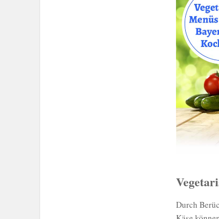
Vegetari
Durch Berüc
Käse können 