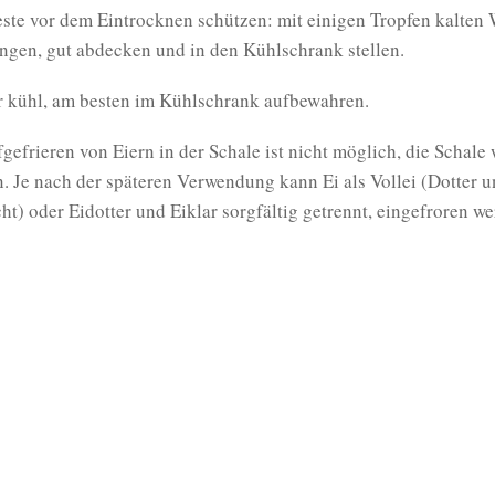
ste vor dem Eintrocknen schützen: mit einigen Tropfen kalten
ngen, gut abdecken und in den Kühlschrank stellen.
r kühl, am besten im Kühlschrank aufbewahren.
gefrieren von Eiern in der Schale ist nicht möglich, die Schale
n. Je nach der späteren Verwendung kann Ei als Vollei (Dotter u
ht) oder Eidotter und Eiklar sorgfältig getrennt, eingefroren we
Maria Hofmann
Helmut Lydtin
Bayerisches Kochbuch
ISBN 978-3-920105-04-8
941 Seiten
€ 29
Birken
Das Produkt können Sie bei einem unserer
P
erwerben:
bücher.de