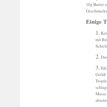
10g Butter 
Geschmacksw
Einige T
1.
Kenn
mit Ri
Schich
2.
Das 
3.
Eikl
Gefäß 
Tropfe
schlag
Masse 
absetz