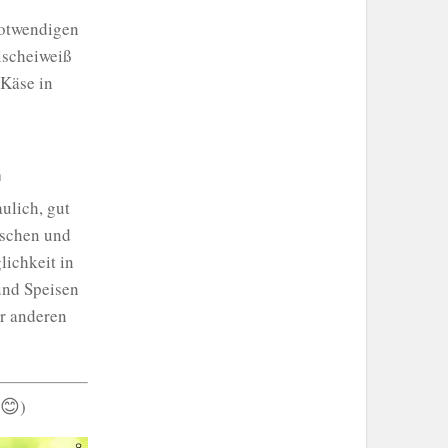
 notwendigen
ischeiweiß
 Käse in
h
ulich, gut
nschen und
ichkeit in
und Speisen
r anderen
😊
)