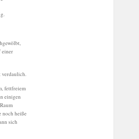
g.
chgewölbt,
 einer
t verdaulich.
, fettfreiem
on einigen
m Raum
e noch heiße
ann sich