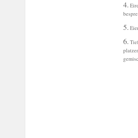
4.
Eire
bespre
5.
Eie
6.
Tief
platze
gemisc