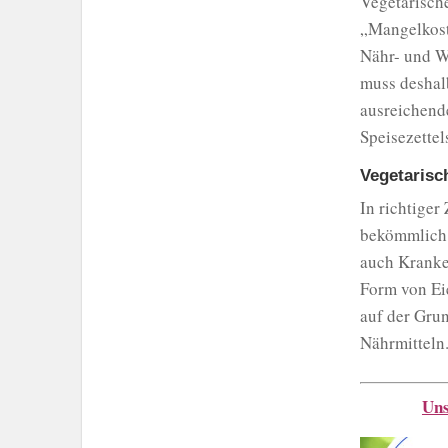
Vegetarische
„Mangelkost“
Nähr- und We
muss deshal
ausreichend
Speisezettel
Vegetarisc
In richtiger
bekömmlich 
auch Kranke
Form von Ei
auf der Gru
Nährmitteln
Uns