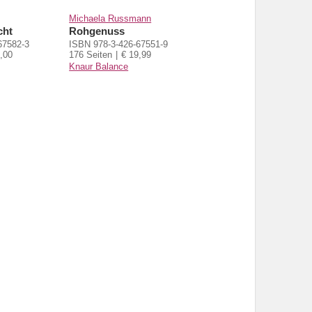
Michaela Russmann
cht
Rohgenuss
67582-3
ISBN 978-3-426-67551-9
,00
176 Seiten
€ 19,99
Knaur Balance