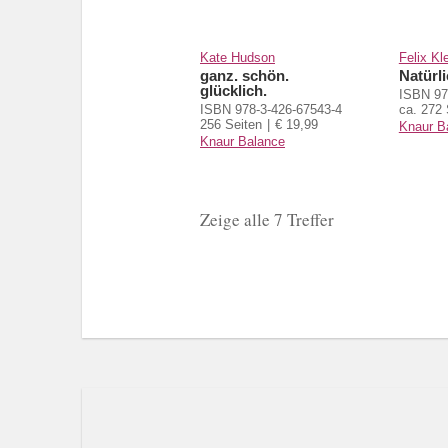
Kate Hudson
Felix K
ganz. schön.
Natürli
glücklich.
ISBN 97
ISBN 978-3-426-67543-4
ca. 272 
256 Seiten
€ 19,99
Knaur B
Knaur Balance
Zeige alle 7 Treffer