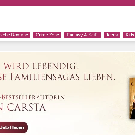
rische Romane
Crime Zone
Fantasy & SciFi
Teens
Kids