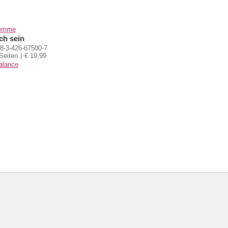
lemme
ch sein
8-3-426-67500-7
Seiten
€ 19,99
alance