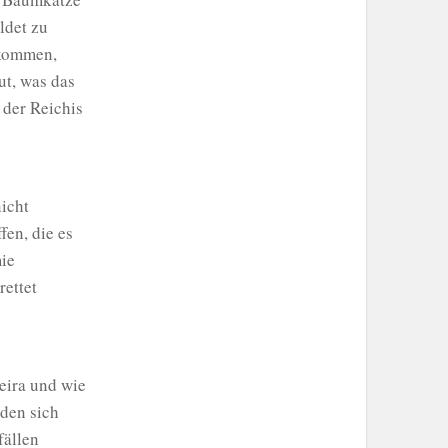
ldet zu
ankommen,
ut, was das
 der Reichis
nicht
fen, die es
ie
rettet
eira und wie
iden sich
fällen