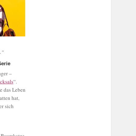
.“
Serie
nger –
icksals
“.
te das Leben
tten hat,
er sich
r Baumkatze