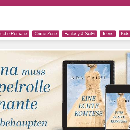
rische Romane
Crime Zone
Fantasy & SciFi
Teens
Kids