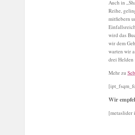
Auch in „Sh
Reihe, gelin
mitfiebern u
Einfallsreic
wird das Bu
wir dem Geh
warten wir a
drei Helden 
Mehr zu
Seb
[ipt_fsqm_f
Wir empfehl
[metaslider