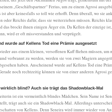
 seinem „Geschäftspartner“ Ferius, um zu einem Agrosi ausgebi
 ist aber keinesfalls so toll wie erhofft. Denn überall, wo sie 
n oder Reichis dafür, dass sie weiterziehen müssen. Reichis kla
d das brockt ihnen einigen Ärger ein. Da Kellen der einzige ist,
nn, wird er oft missverstanden und verprügelt.
d wurde auf Kellens Tod eine Prämie ausgesetzt
wieder aus einem kleinen, versoffenen Kaff fliehen müssen, um 
und verbrannt zu werden, werden sie von zwei Magiern angegrif
abgesehen haben. Anscheinend wurde auf Kellens Tod eine Präm
Gerade noch rechtzeitig können sie von einer anderen Agrosi ge
a wirklich blind? Auch sie trägt das Shadowblack-Mal
iterin ist ein vermeintlich blindes Mädchen. Sein Name ist Sen
tellt, trägt auch sie ein Shadowblack-Mal. Allerdings untersche
zschatten von Kellens. Denn Seneira wird immer wieder von An