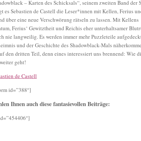
adowblack – Karten des Schicksals“, seinem zweiten Band der S
gt es Sebastien de Castell die Leser*innen mit Kellen, Ferius u
nd über eine neue Verschwörung rätseln zu lassen. Mit Kellens
htum, Ferius‘ Gewitztheit und Reichis eher unterhaltsamer Blutr
ch nie langweilig. Es werden immer mehr Puzzleteile aufgedeck
eimnis und der Geschichte des Shadowblack-Mals näherkomm
uf den dritten Teil, denn eines interessiert uns brennend: Wie d
weiter geht!
astien de Castell
orm id=”388″]
en Ihnen auch diese fantasievollen Beiträge:
 id=”454406″]
Sebastien de Castell