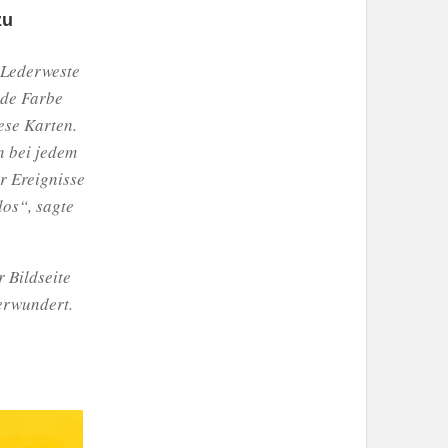
zu
e Lederweste
ede Farbe
ese Karten.
n bei jedem
r Ereignisse
los“, sagte
r Bildseite
verwundert.