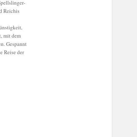
pellslinger-
nd Reichis
ünstigkeit,
t, mit dem
en. Gespannt
ie Reise der