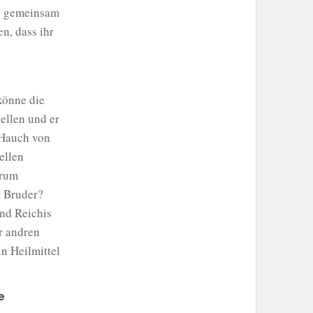
le gemeinsam
en, dass ihr
könne die
ellen und er
n Hauch von
ellen
arum
m Bruder?
nd Reichis
r andren
n Heilmittel
e