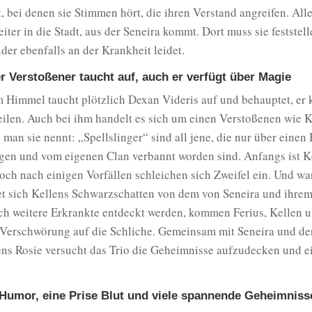
 bei denen sie Stimmen hört, die ihren Verstand angreifen. Al
eiter in die Stadt, aus der Seneira kommt. Dort muss sie feststell
der ebenfalls an der Krankheit leidet.
er Verstoßener taucht auf, auch er verfügt über Magie
 Himmel taucht plötzlich Dexan Videris auf und behauptet, er 
ilen. Auch bei ihm handelt es sich um einen Verstoßenen wie K
 man sie nennt: „Spellslinger“ sind all jene, die nur über eine
gen und vom eigenen Clan verbannt worden sind. Anfangs ist K
doch nach einigen Vorfällen schleichen sich Zweifel ein. Und w
et sich Kellens Schwarzschatten von dem von Seneira und ihre
ch weitere Erkrankte entdeckt werden, kommen Ferius, Kellen u
 Verschwörung auf die Schliche. Gemeinsam mit Seneira und de
ns Rosie versucht das Trio die Geheimnisse aufzudecken und ei
 Humor, eine Prise Blut und viele spannende Geheimniss