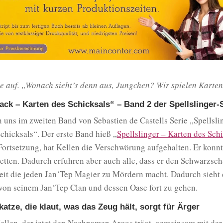
te auf. „Wonach sieht’s denn aus, Jungchen? Wir spielen Karten
ck – Karten des Schicksals“ – Band 2 der Spellslinger-
 uns im zweiten Band von Sebastien de Castells Serie „Spellsli
chicksals“. Der erste Band hieß „
Spellslinger – Karten des Sch
Fortsetzung, hat Kellen die Verschwörung aufgehalten. Er konn
etten. Dadurch erfuhren aber auch alle, dass er den Schwarzscha
eit die jeden Jan‘Tep Magier zu Mördern macht. Dadurch sieht 
on seinem Jan‘Tep Clan und dessen Oase fort zu gehen.
tze, die klaut, was das Zeug hält, sorgt für Ärger
Kellen, der jetzt den Nachnamen Argos trägt, gemeinsam mit de