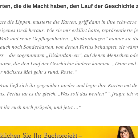
rten, die die Macht haben, den Lauf der Geschichte 
zte die Lippen, musterte die Karten, griff dann in ihre schwarz
eigenes Deck heraus. Wie sie mir erklärt hatte, repräsentierte j
 Volk und seine Gepflogenheiten. „Konkordanzen“ nannte sie di
 auch noch Sonderkarten, von denen Ferius behauptet, sie wäre
rs – die sogenannten „Diskordanzen“, auf denen Menschen ode
waren, die den Lauf der Geschichte ändern konnten. „Dann mal 
r nächstes Mal geht’s rund, Rosie.“
rau ließ sich ihr gegenüber nieder und legte ihre Karten mit de
s. Ferius tat es ihr gleich. „Was soll das werden?“, fragte ich 
t ihr euch noch prügeln, und jetzt …“