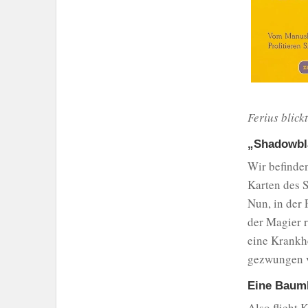
Ferius blick
„Shadowbla
Wir befinden
Karten des S
Nun, in der 
der Magier r
eine Krankh
gezwungen v
Eine Baumka
Also flieht 