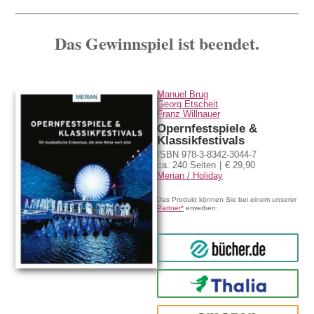
Das Gewinnspiel ist beendet.
Manuel Brug
Georg Etscheit
Franz Willnauer
Opernfestspiele &
Klassikfestivals
ISBN 978-3-8342-3044-7
ca. 240 Seiten
€ 29,90
Merian / Holiday
Das Produkt können Sie bei einem unserer
Partner*
erwerben:
bücher.de
Thalia