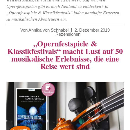
Opernfestspielen gibt es noch Neuland zu entdecken? In
„Opernfestspiele & Klassikfestivals“ laden namhafte Experten
zu musikalischen Abenteuern ein.
Von
Annika von Schnabel
2. Dezember 2019
Rezensionen
„Opernfestspiele &
Klassikfestivals“ macht Lust auf 50
musikalische Erlebnisse, die eine
Reise wert sind