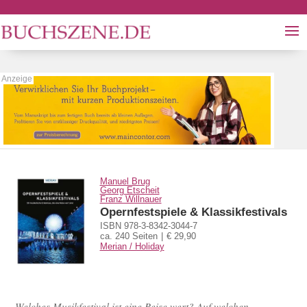
Manuel Brug
Georg Etscheit
Franz Willnauer
Opernfestspiele & Klassikfestivals
ISBN 978-3-8342-3044-7
ca. 240 Seiten
€ 29,90
Merian / Holiday
Welches Musikfestival ist eine Reise wert? Auf welchen