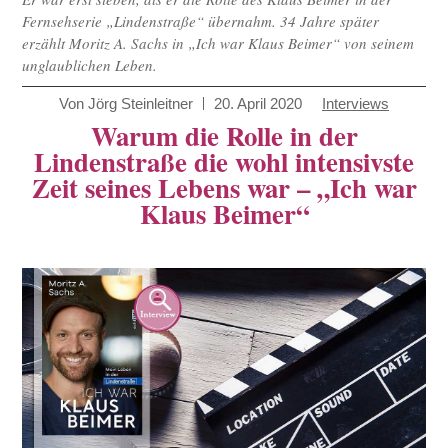
Fernsehserie „Lindenstraße“ übernahm. 34 Jahre später
erzählt Moritz A. Sachs in „Ich war Klaus Beimer“ von seinem
unglaublichen Leben.
Von
Jörg Steinleitner
20. April 2020
Interviews
Warum die Rolle in der
Lindenstraße die wohl intensivste
Zeit seines Lebens war – „Ich war
Klaus Beimer“