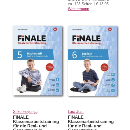
ca. 128 Seiten
€ 13,95
Westermann
Silke Heyenga
Lara Jost
FiNALE
FiNALE
Klassenarbeitstraining
Klassenarbeitstraining
für die Real- und
für die Real- und