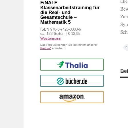
übe
FiNALE
Klassenarbeitstraining für
Bew
die Real- und
Zah
Gesamtschule –
Mathematik 5
Sym
ISBN 978-3-7426-0080-6
Sch
ca. 128 Seiten
€ 13,95
Westermann
Das Produkt können Sie bei einem unserer
Partner*
erwerben:
Thalia
Be
buecher.de
Amazon