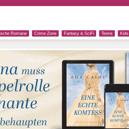
rische Romane
Crime Zone
Fantasy & SciFi
Teens
Kids