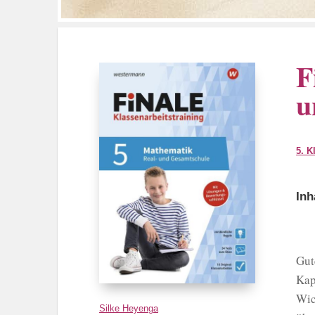
F
u
5. K
Inh
Gut
Kap
Wic
Silke Heyenga