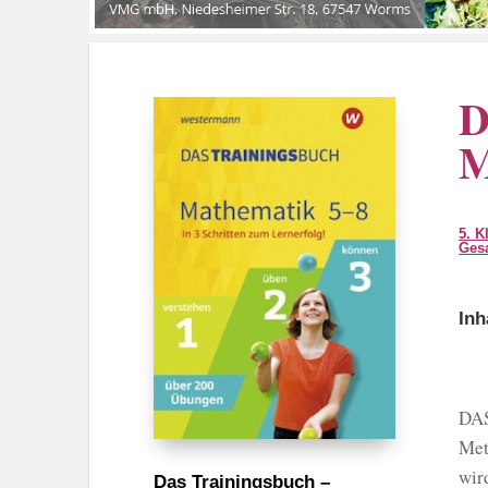
D
M
5. K
Ges
Inh
DAS
Met
wir
Das Trainingsbuch –