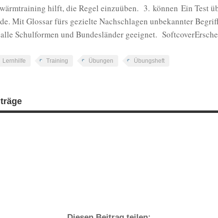
wärmtraining hilft, die Regel einzuüben. 3. können Ein Test üb
de. Mit Glossar fürs gezielte Nachschlagen unbekannter Begriff
 alle Schulformen und Bundesländer geeignet. SoftcoverErsch
Lernhilfe
Training
Übungen
Übungsheft
iträge
Diesen Beitrag teilen: