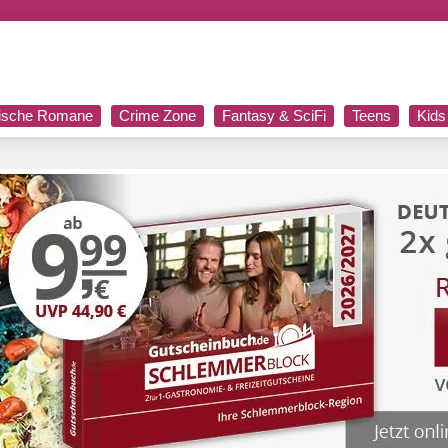
rische Romane
Crime Zone
Fantasy & SciFi
Teens
Kids