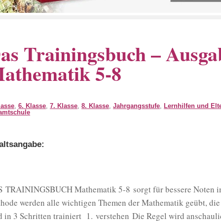
as Trainingsbuch – Ausga
athematik 5-8
lasse
,
6. Klasse
,
7. Klasse
,
8. Klasse
,
Jahrgangsstufe
,
Lernhilfen und Elt
amtschule
altsangabe:
 TRAININGSBUCH Mathematik 5-8 sorgt für bessere Noten im F
hode werden alle wichtigen Themen der Mathematik geübt, die i
d in 3 Schritten trainiert 1. verstehen Die Regel wird anschaul