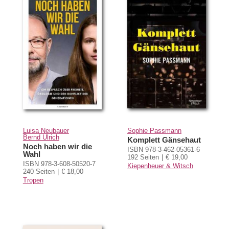
Luisa Neubauer
Sophie Passmann
Bernd Ulrich
Komplett Gänsehaut
Noch haben wir die
ISBN 978-3-462-05361-6
Wahl
192 Seiten
€ 19,00
ISBN 978-3-608-50520-7
Kiepenheuer & Witsch
240 Seiten
€ 18,00
Tropen