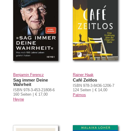
Benjamin Ferencz
Rainer Haak
Sag immer Deine
Café Zeitlos
Wahrheit
ISBN 978-3-8436-1206-7
ISBN 978-3-453-21808-6
124 Seiten
€ 14,00
160 Seiten
€ 17,00
Patmos
Heyne