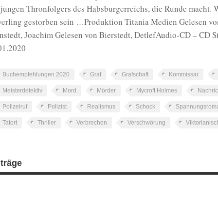
 jungen Thronfolgers des Habsburgerreichs, die Runde macht. W
erling gestorben sein …Produktion Titania Medien Gelesen vo
nstedt, Joachim Gelesen von Bierstedt, DetlefAudio-CD – CD
01.2020
Buchempfehlungen 2020
Graf
Grafschaft
Kommissar
Meisterdetektiv
Mord
Mörder
Mycroft Holmes
Nachric
Polizeiruf
Polizist
Realismus
Schock
Spannungsrom
Tatort
Thriller
Verbrechen
Verschwörung
Viktorianisc
iträge