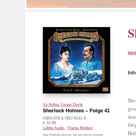
S
Hör
Inh
She
Sir Arthur Conan Doyle
ges
Sherlock Holmes – Folge 41
dem
ISBN 978-3-7857-8141-8
€ 14,99
Ori
Lübbe Audio
,
Titania Medien
Hol
Das Produkt können Sie bei einem unserer