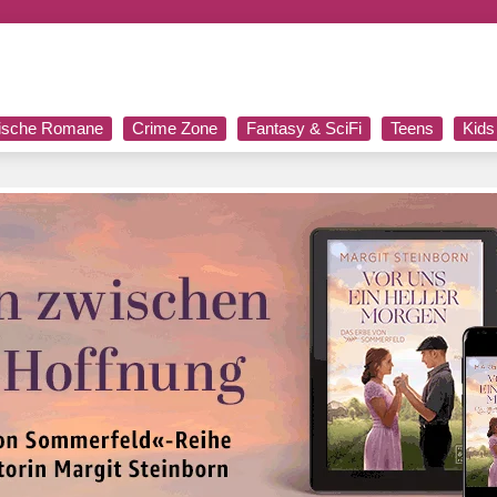
rische Romane
Crime Zone
Fantasy & SciFi
Teens
Kids