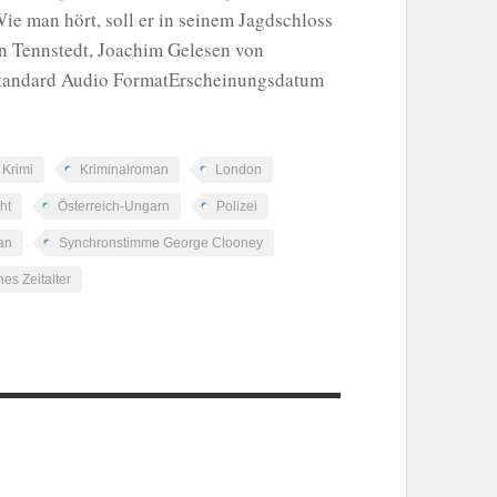
ie man hört, soll er in seinem Jagdschloss
n Tennstedt, Joachim Gelesen von
 Standard Audio FormatErscheinungsdatum
Krimi
Kriminalroman
London
ht
Österreich-Ungarn
Polizei
an
Synchronstimme George Clooney
hes Zeitalter