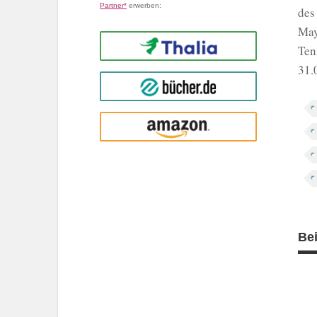
Partner*
erwerben:
des
May
Thalia
Ten
31.
buecher.de
Amazon
Be