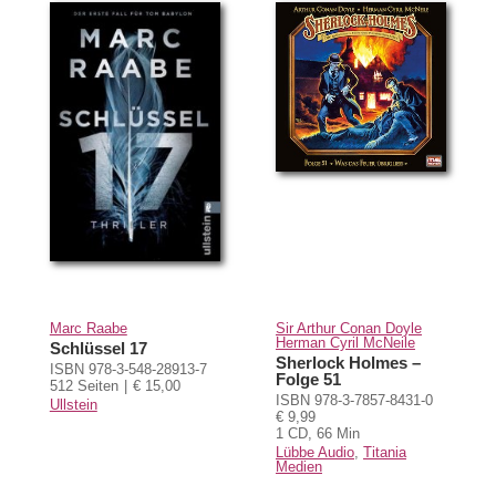
Marc Raabe
Sir Arthur Conan Doyle
Herman Cyril McNeile
Schlüssel 17
Sherlock Holmes –
ISBN 978-3-548-28913-7
Folge 51
512 Seiten
€ 15,00
ISBN 978-3-7857-8431-0
Ullstein
€ 9,99
1 CD, 66 Min
Lübbe Audio
,
Titania
Medien