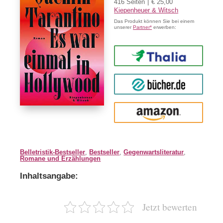
416 Seiten
€ 25,00
Kiepenheuer & Witsch
Das Produkt können Sie bei einem
unserer
Partner*
erwerben:
Thalia
buecher.de
Amazon
Belletristik-Bestseller
,
Bestseller
,
Gegenwartsliteratur
,
Romane und Erzählungen
Inhaltsangabe:
Jetzt bewerten