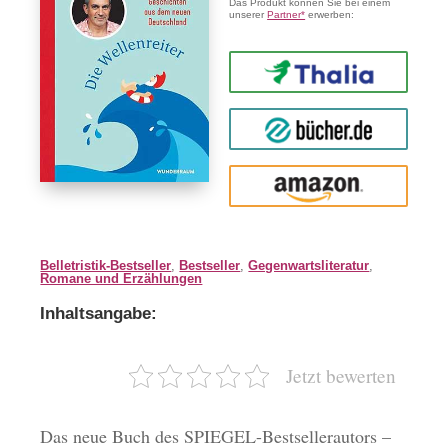
Das Produkt können Sie bei einem
unserer
Partner*
erwerben:
Thalia
buecher.de
Amazon
Belletristik-Bestseller
,
Bestseller
,
Gegenwartsliteratur
,
Romane und Erzählungen
Inhaltsangabe:
Jetzt bewerten
Das neue Buch des SPIEGEL-Bestsellerautors –