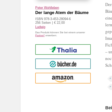
Der
Peter Wohlleben
Bäu
Der lange Atem der Bäume
ein
ISBN 978-3-453-28094-6
256 Seiten
€ 22,00
ler
Ludwig
gep
Das Produkt können Sie bei einem unserer
Partner*
erwerben:
Ima
Fic
Thalia
– u
noc
buecher.de
Sch
Amazon
Be