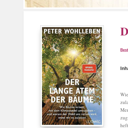
D
Best
Inh
Wie
zul
Men
zug
hef