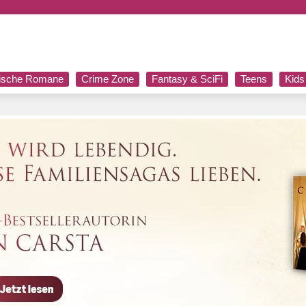
rische Romane
Crime Zone
Fantasy & SciFi
Teens
Kids