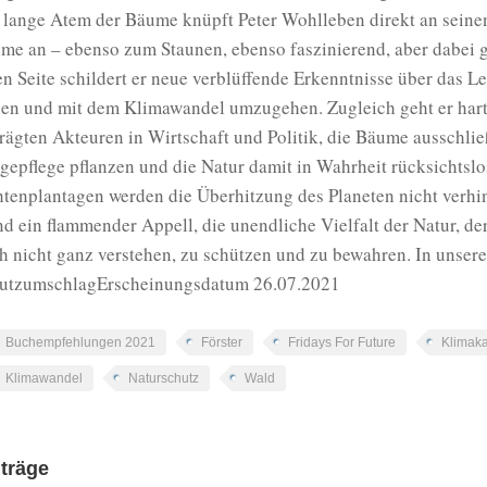
 lange Atem der Bäume knüpft Peter Wohlleben direkt an seine
me an – ebenso zum Staunen, ebenso faszinierend, aber dabei gl
en Seite schildert er neue verblüffende Erkenntnisse über das 
nen und mit dem Klimawandel umzugehen. Zugleich geht er hart
rägten Akteuren in Wirtschaft und Politik, die Bäume ausschli
gepflege pflanzen und die Natur damit in Wahrheit rücksichtslo
htenplantagen werden die Überhitzung des Planeten nicht verhi
nd ein flammender Appell, die unendliche Vielfalt der Natur, 
h nicht ganz verstehen, zu schützen und zu bewahren. In unser
utzumschlagErscheinungsdatum 26.07.2021
Buchempfehlungen 2021
Förster
Fridays For Future
Klimaka
Klimawandel
Naturschutz
Wald
iträge