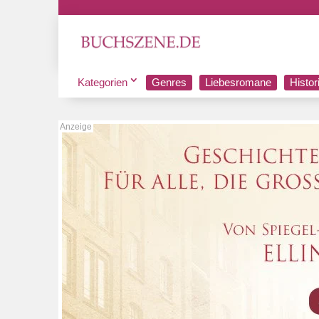
Kategorien
Genres
Liebesromane
Histo