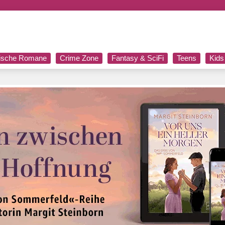
rische Romane
Crime Zone
Fantasy & SciFi
Teens
Kids