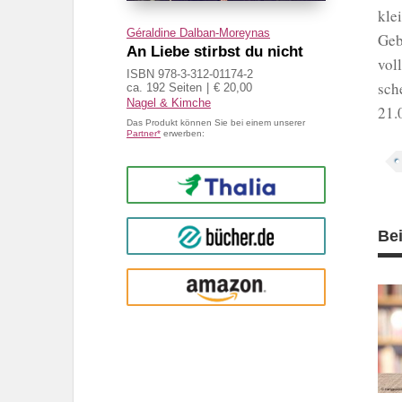
kle
Géraldine Dalban-Moreynas
Geb
An Liebe stirbst du nicht
vol
ISBN 978-3-312-01174-2
sch
ca. 192 Seiten
€ 20,00
Nagel & Kimche
21.
Das Produkt können Sie bei einem unserer
Partner*
erwerben:
Thalia
buecher.de
Be
Amazon