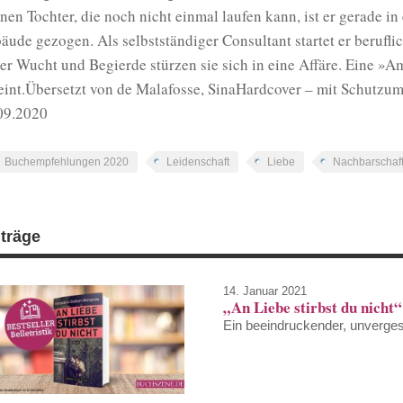
inen Tochter, die noch nicht einmal laufen kann, ist er gerade i
äude gezogen. Als selbstständiger Consultant startet er berufli
ler Wucht und Begierde stürzen sie sich in eine Affäre. Eine »A
eint.Übersetzt von de Malafosse, SinaHardcover – mit Schutz
09.2020
Buchempfehlungen 2020
Leidenschaft
Liebe
Nachbarschaf
iträge
14. Januar 2021
„An Liebe stirbst du nich
Ein beeindruckender, unverge