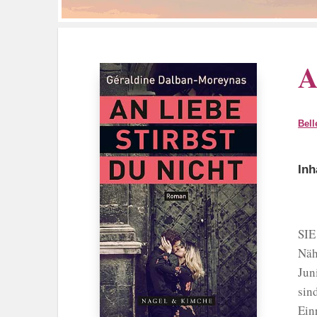
A
Bell
Inh
SIE
Näh
Jun
sin
Ein