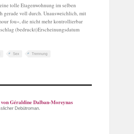
n eine tolle Etagenwohnung im selben
ch gerade voll durch. Unausweichlich, mit
mour fou«, die nicht mehr kontrollierbar
umschlag (bedruckt)Erscheinungsdatum
t
Sex
Trennung
t“ von Géraldine Dalban-Moreynas
sslicher Debütroman.