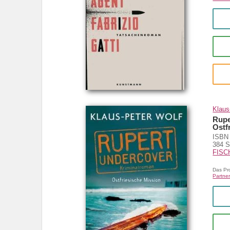
Klaus
Rupe
Ostf
ISBN 
384 S
FISC
Das Pr
Partner