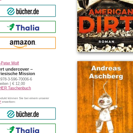
bücher.de
Thalia
amazon
-Peter Wolf
rt undercover –
riesische Mission
978-3-596-70006-6
eiten
€ 12,00
HER Taschenbuch
odukt können Sie bei einem unserer
*
erwerben:
bücher.de
Thalia