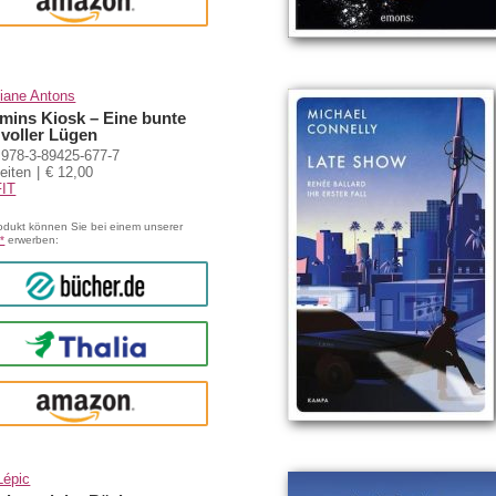
amazon
tiane Antons
mins Kiosk – Eine bunte
 voller Lügen
978-3-89425-677-7
eiten
€ 12,00
IT
odukt können Sie bei einem unserer
*
erwerben:
bücher.de
Thalia
amazon
Lépic