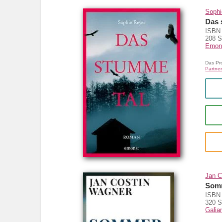
Sophi
Das 
ISBN 
208 S
Emon
Das Pr
Partner
Jan C
Somm
ISBN 
320 S
Galian