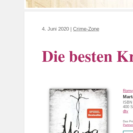
4. Juni 2020
|
Crime-Zone
Die besten K
Romy
Mart
ISBN 
400 S
dtv
Das Pr
Partner