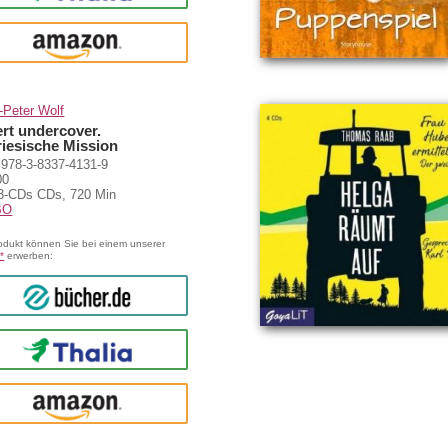
amazon
-Peter Wolf
rt undercover.
riesische Mission
978-3-8337-4131-9
00
3-CDs CDs, 720 Min
BO
odukt können Sie bei einem unserer
*
erwerben:
bücher.de
Thalia
amazon