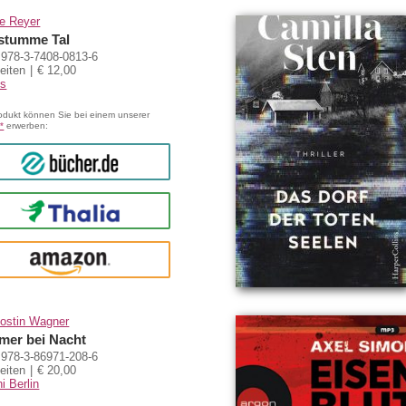
e Reyer
stumme Tal
978-3-7408-0813-6
eiten
€ 12,00
s
odukt können Sie bei einem unserer
*
erwerben:
bücher.de
Thalia
amazon
ostin Wagner
er bei Nacht
978-3-86971-208-6
eiten
€ 20,00
i Berlin