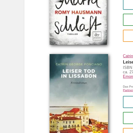
Catri
Leis
ISBN 
ca. 2
Emon
Das Pr
Partner