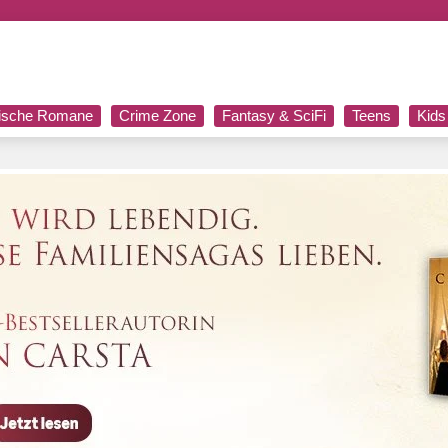
rische Romane
Crime Zone
Fantasy & SciFi
Teens
Kids