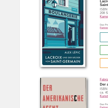
Lacr
Sain
ISBN 
208 S
Kamp
Das Pr
Partner
Fabriz
Der 
ISBN 
ca. 4
Kuns
Das Pr
Partner