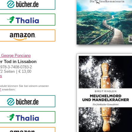
bücher.de
Thalia
amazon
n George Ponciano
er Tod in Lissabon
978-3-7408-0783-2
72 Seiten
€ 13,00
s
odukt können Sie bei einem unserer
*
erwerben:
bücher.de
Thalia