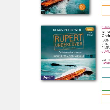
Klaus
Rupe
Ostf
ISBN 
€ 16,
2 MP
JUM
Das Pr
Partner