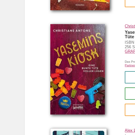
Chris
Yase
Tüte
ISBN 
256 S
GRAF
Das Pr
Partner
Alex 