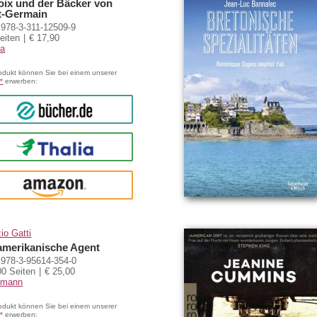
oix und der Bäcker von
t-Germain
978-3-311-12509-9
eiten
€ 17,90
a
odukt können Sie bei einem unserer
*
erwerben:
bücher.de
Thalia
amazon
io Gatti
amerikanische Agent
978-3-95614-354-0
00 Seiten
€ 25,00
tmann
odukt können Sie bei einem unserer
*
erwerben: