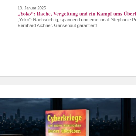
13. Januar 2025
„Yoko“: Rache, Vergeltung und ein Kampf ums Über
„Yoko“: Rachsüchtig, spannend und emotional. Stephanie P
Bernhard Aichner. Gänsehaut garantiert!