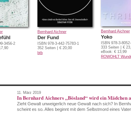
Bernhard Aichner
er
Bernhard Aichner
Yoko
efühl
Der Fund
ISBN 978-3-8052
99-3456-2
ISBN 978-3-442-75783-1
333 Seiten
€ 23
17,90
352 Seiten
€ 20,00
eBook: € 13,99
btb
ROWOHLT Wunder
11. März 2019
In Bernhard Aichners „Bösland“ wird ein Mädchen 
Zieht Gewalt unweigerlich neue Gewalt nach sich? In Bern
scheint es so. Alles beginnt mit dem Selbstmord eines Va