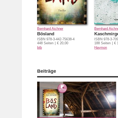
Bernhard Aichner
Bernhard Aichn
Bösland
Kaschmirg
ISBN 978-3-442-75638-4
ISBN 978-3-70
448 Seiten
€ 20,00
188 Seiten
€ 
btb
Haymon
Beiträge