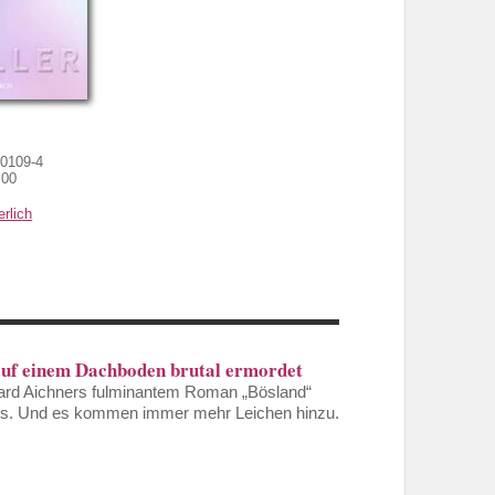
-0109-4
,00
lich
auf einem Dachboden brutal ermordet
hard Aichners fulminantem Roman „Bösland“
ters. Und es kommen immer mehr Leichen hinzu.