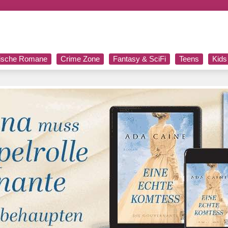
rische Romane
Crime Zone
Fantasy & SciFi
Teens
Kids