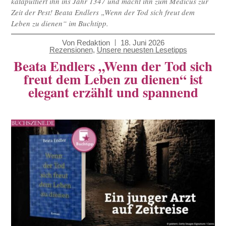
katapultiert ihn ins Jahr 1347 und macht ihn zum Medicus zur
Zeit der Pest! Beata Endlers „Wenn der Tod sich freut dem
Leben zu dienen“ im Buchtipp.
Von
Redaktion
18. Juni 2026
Rezensionen
,
Unsere neuesten Lesetipps
Beata Endlers „Wenn der Tod sich
freut dem Leben zu dienen“ ist
elegant erzählt und spannend