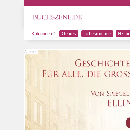
Kategorien
Genres
Liebesromane
Histo