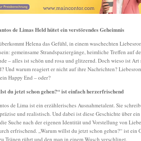
antos de Limas Held hütet ein verstörendes Geheimnis
 überkommt Helena das Gefühl, in einem waschechten Liebesr
 sein: gemeinsame Strandspaziergänge, heimliche Treffen auf d
de – alles ist schön und rosa und glitzernd. Doch wieso ist Ar
d? Und warum reagiert er nicht auf ihre Nachrichten? Liebesr
ein Happy End – oder?
st du jetzt schon gehen?“ ist einfach herzerfrischend
ntos de Lima ist ein erzählerisches Ausnahmetalent. Sie schreib
präzise und realistisch. Und dabei ist diese Geschichte über ei
 die Suche nach der eigenen Identität und Vorstellung von Liebe
rch erfrischend. „Warum willst du jetzt schon gehen?“ ist ein
zu Tränen rührt und den man in einem Wusch verschlingt.