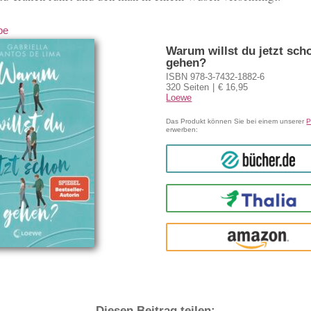
be
Warum willst du jetzt sch
gehen?
ISBN 978-3-7432-1882-6
320 Seiten
€ 16,95
Loewe
Das Produkt können Sie bei einem unserer
P
erwerben:
bücher.de
Thalia
amazon
Diesen Beitrag teilen: