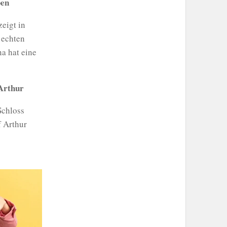
ben
zeigt in
 echten
a hat eine
Arthur
Schloss
f Arthur