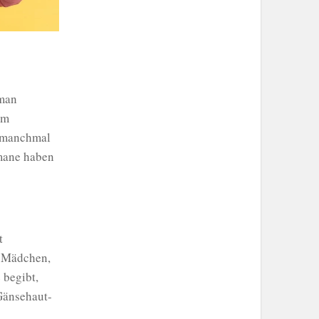
oman
em
t manchmal
omane haben
t
n Mädchen,
 begibt,
 Gänsehaut-