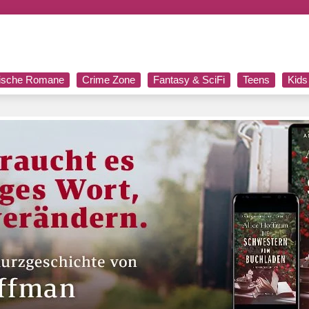
rische Romane
Crime Zone
Fantasy & SciFi
Teens
Kids