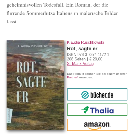
geheimnisvollen Todesfall. Ein Roman, der die
flirrende Sommerhitze Italiens in malerische Bilder
fasst.
Klaudia Ruschkowski
Rot, sagte er
ISBN 978-3-7374-1172-1
208 Seiten
€ 20,00
S. Marix Verlag
Das Produkt können Sie bei einem unserer
Partner*
erwerben:
bücher.de
Thalia
amazon