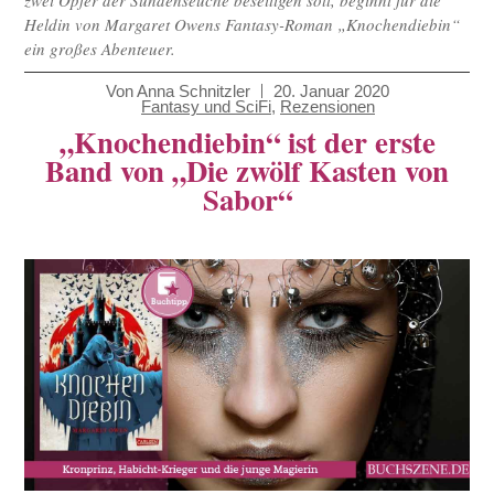
Heldin von Margaret Owens Fantasy-Roman „Knochendiebin“
ein großes Abenteuer.
Von
Anna Schnitzler
20. Januar 2020
Fantasy und SciFi
,
Rezensionen
„Knochendiebin“ ist der erste
Band von „Die zwölf Kasten von
Sabor“