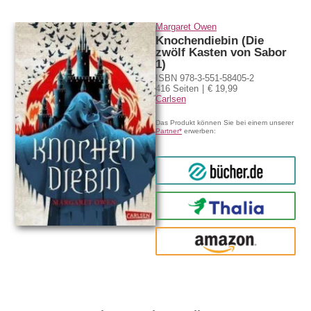
Margaret Owen
Knochendiebin (Die
zwölf Kasten von Sabor
1)
ISBN 978-3-551-58405-2
416 Seiten
€ 19,99
Carlsen
Das Produkt können Sie bei einem unserer
Partner*
erwerben:
bücher.de
Thalia
amazon