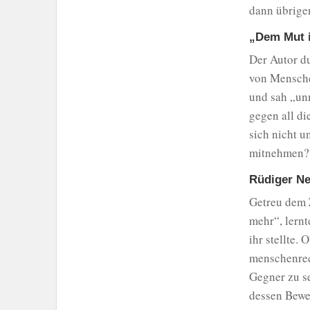
dann übrige
„Dem Mut i
Der Autor du
von Menschen
und sah „un
gegen all di
sich nicht 
mitnehmen?
Rüdiger Ne
Getreu dem Z
mehr“, lern
ihr stellte.
menschenrec
Gegner zu s
dessen Bewe