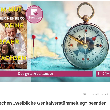
©Triff shutterstoc
echen „Weibliche Genitalverstümmelung“ beenden