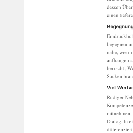
dessen Überl
einen tiefer
Begegnung
Eindrücklich
begegnen un
nahe, wie in
aufhängen s
herrscht „We
Socken brau
Viel Wertvo
Rüdiger Neh
Kompetenzen
mitnehmen, d
Dialog. In 
differenzie