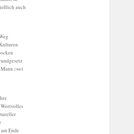
ießlich auch
 Weg
Kulturen
Socken
rundgesetz
Mann
zwei
ihre
 Wertvolles
tureller
r
g am Ende