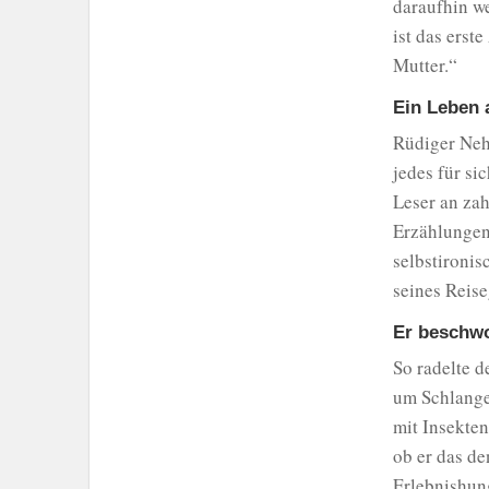
daraufhin we
ist das erst
Mutter.“
Ein Leben 
Rüdiger Nehb
jedes für si
Leser an zah
Erzählungen
selbstironis
seines Reis
Er beschwo
So radelte d
um Schlange
mit Insekten
ob er das de
Erlebnishung