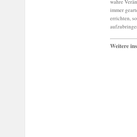
wahre Verän
immer gearte
errichten, s
aufzubringen
Weitere ins