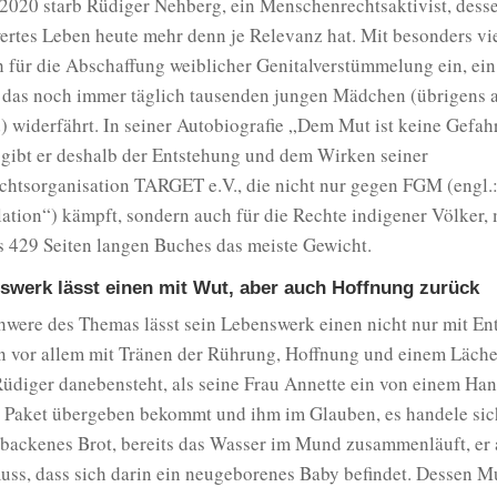
 2020 starb Rüdiger Nehberg, ein Menschenrechtsaktivist, dess
rtes Leben heute mehr denn je Relevanz hat. Mit besonders vi
ch für die Abschaffung weiblicher Genitalverstümmelung ein, ein
 das noch immer täglich tausenden jungen Mädchen (übrigens 
 widerfährt. In seiner Autobiografie „Dem Mut ist keine Gefah
gibt er deshalb der Entstehung und dem Wirken seiner
htsorganisation TARGET e.V., die nicht nur gegen FGM (engl.:
lation“) kämpft, sondern auch für die Rechte indigener Völker, 
s 429 Seiten langen Buches das meiste Gewicht.
swerk lässt einen mit Wut, aber auch Hoffnung zurück
hwere des Themas lässt sein Lebenswerk einen nicht nur mit En
n vor allem mit Tränen der Rührung, Hoffnung und einem Läche
üdiger danebensteht, als seine Frau Annette ein von einem Ha
 Paket übergeben bekommt und ihm im Glauben, es handele sic
ebackenes Brot, bereits das Wasser im Mund zusammenläuft, er 
muss, dass sich darin ein neugeborenes Baby befindet. Dessen Mu