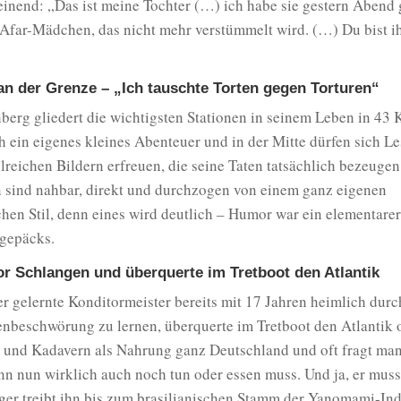
inend: „Das ist meine Tochter (…) ich habe sie gestern Abend 
e Afar-Mädchen, das nicht mehr verstümmelt wird. (…) Du bist i
an der Grenze – „Ich tauschte Torten gegen Torturen“
erg gliedert die wichtigsten Stationen in seinem Leben in 43 K
ch ein eigenes kleines Abenteuer und in der Mitte dürfen sich L
lreichen Bildern erfreuen, die seine Taten tatsächlich bezeugen
 sind nahbar, direkt und durchzogen von einem ganz eigenen
chen Stil, denn eines wird deutlich – Humor war ein elementarer
egepäcks.
r Schlangen und überquerte im Tretboot den Atlantik
er gelernte Konditormeister bereits mit 17 Jahren heimlich dur
nbeschwörung zu lernen, überquerte im Tretboot den Atlantik 
 und Kadavern als Nahrung ganz Deutschland und oft fragt man s
nn nun wirklich auch noch tun oder essen muss. Und ja, er muss
er treibt ihn bis zum brasilianischen Stamm der Yanomami-Indi