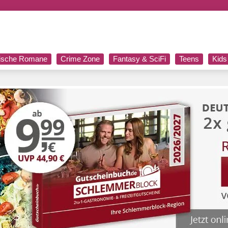
rische Romane
Crime Zone
Fantasy & SciFi
Teens
Kids