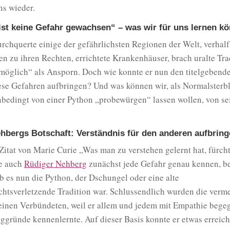
ns wieder.
st keine Gefahr gewachsen“ – was wir für uns lernen 
rchquerte einige der gefährlichsten Regionen der Welt, verhal
 zu ihren Rechten, errichtete Krankenhäuser, brach uralte Tra
möglich“ als Ansporn. Doch wie konnte er nun den titelgebend
ese Gefahren aufbringen? Und was können wir, als Normalsterbl
unbedingt von einer Python „probewürgen“ lassen wollen, von s
hbergs Botschaft: Verständnis für den anderen aufbrin
itat von Marie Curie „Was man zu verstehen gelernt hat, fürch
te auch
Rüdiger Nehberg
zunächst jede Gefahr genau kennen, be
 Ob es nun die Python, der Dschungel oder eine alte
htsverletzende Tradition war. Schlussendlich wurden die verme
einen Verbündeten, weil er allem und jedem mit Empathie bege
ggründe kennenlernte. Auf dieser Basis konnte er etwas erreic