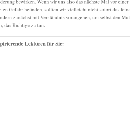
derung bewirken. Wenn wir uns also das nächste Mal vor einer
ten Gefahr befinden, sollten wir vielleicht nicht sofort das fei
ondern zunächst mit Verständnis vorangehen, um selbst den Mut
, das Richtige zu tun.
pirierende Lektüren für Sie:
Rüdiger Nehberg
Dem Mut ist keine Gefahr
gewachsen
ISBN 978-3-89029-537-4
432 Seiten
€ 22,00
MALIK
Das Produkt können Sie bei einem unserer
P
erwerben: