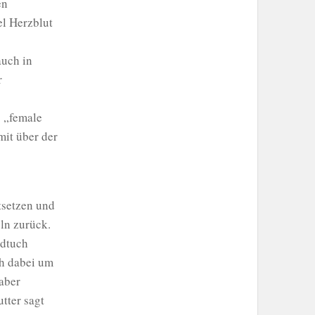
en
el Herzblut
auch in
r
 „female
mit über der
tsetzen und
ln zurück.
ndtuch
h dabei um
aber
tter sagt