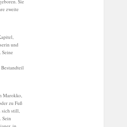
geboren. Sie
hre zweite
apitel,
eserin und
. Seine
 Bestandteil
ch Marokko,
oder zu Fuß
ich still,
. Sein
aner, in