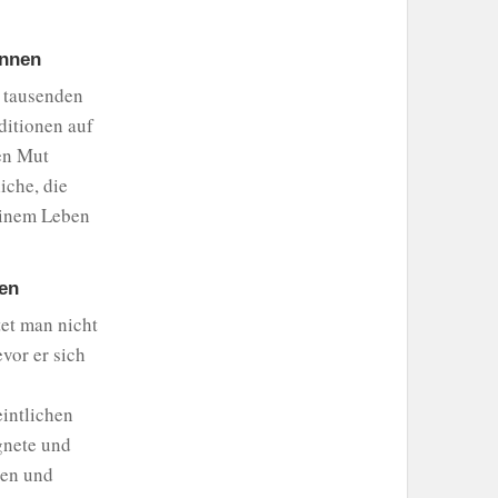
können
f tausenden
ditionen auf
en Mut
iche, die
einem Leben
gen
tet man nicht
vor er sich
intlichen
gnete und
hen und