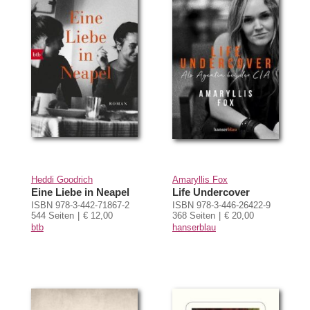
Heddi Goodrich
Amaryllis Fox
Eine Liebe in Neapel
Life Undercover
ISBN 978-3-442-71867-2
ISBN 978-3-446-26422-9
544 Seiten
€ 12,00
368 Seiten
€ 20,00
btb
hanserblau