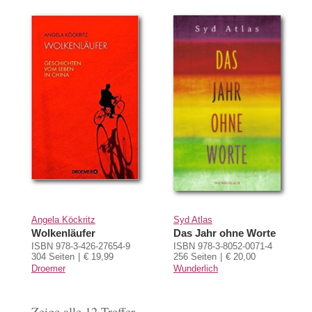
Angela Köckritz
Syd Atlas
Wolkenläufer
Das Jahr ohne Worte
ISBN 978-3-426-27654-9
ISBN 978-3-8052-0071-4
304 Seiten
€ 19,99
256 Seiten
€ 20,00
Droemer
Wunderlich
Zeige alle 12 Treffer