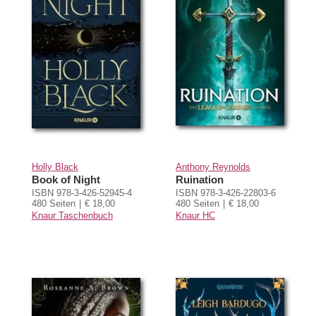
Holly Black
Anthony Reynolds
Book of Night
Ruination
ISBN 978-3-426-52945-4
ISBN 978-3-426-22803-6
480 Seiten
€ 18,00
480 Seiten
€ 18,00
Knaur Taschenbuch
Knaur HC