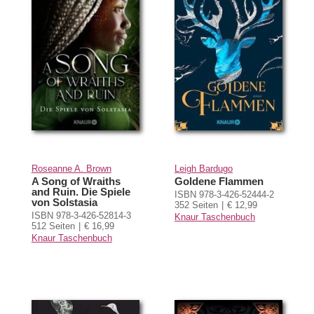
Roseanne A. Brown
Leigh Bardugo
A Song of Wraiths
Goldene Flammen
and Ruin. Die Spiele
ISBN 978-3-426-52444-2
von Solstasia
352 Seiten
€ 12,99
ISBN 978-3-426-52814-3
Knaur Taschenbuch
512 Seiten
€ 16,99
Knaur Taschenbuch