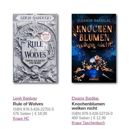
Leigh Bardugo
Eleanor Bardilac
Rule of Wolves
Knochenblumen
welken nicht
ISBN 978-3-426-22701-5
576 Seiten
€ 18,00
ISBN 978-3-426-52716-0
400 Seiten
€ 12,99
Knaur HC
Knaur Taschenbuch