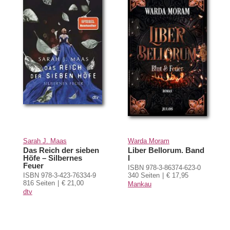
Sarah J. Maas
Warda Moram
Das Reich der sieben
Liber Bellorum. Band
Höfe – Silbernes
I
Feuer
ISBN 978-3-86374-623-0
ISBN 978-3-423-76334-9
340 Seiten
€ 17,95
816 Seiten
€ 21,00
Mankau
dtv