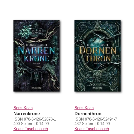
Boris Koch
Boris Koch
Narrenkrone
Dornenthron
ISBN 978-3-426-52678-1
ISBN 978-3-426-52494-7
400 Seiten
€ 14,99
432 Seiten
€ 14,99
Knaur Taschenbuch
Knaur Taschenbuch