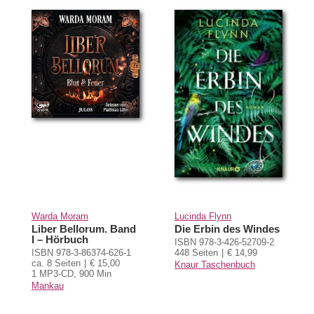
Warda Moram
Lucinda Flynn
Liber Bellorum. Band
Die Erbin des Windes
I – Hörbuch
ISBN 978-3-426-52709-2
ISBN 978-3-86374-626-1
448 Seiten
€ 14,99
ca. 8 Seiten
€ 15,00
Knaur Taschenbuch
1 MP3-CD, 900 Min
Mankau