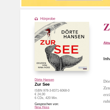
Hörprobe
Z
Akt
Inh
Dörte Hansen
Dör
Zur See
Zen
ISBN 978-3-8371-6068-0
erz
€ 24,00
6 CDs, 420 Min.
ruh
Nina Hoss