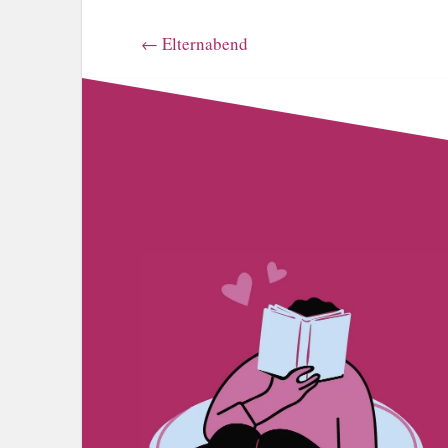
←
Elternabend