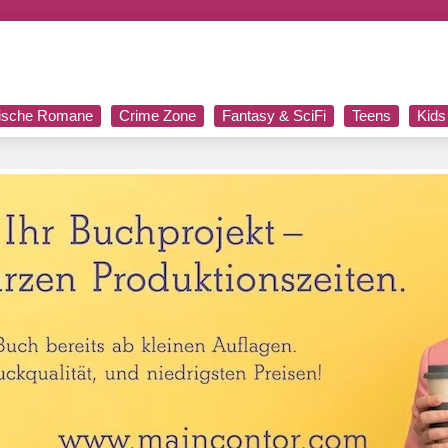
rische Romane
Crime Zone
Fantasy & SciFi
Teens
Kids