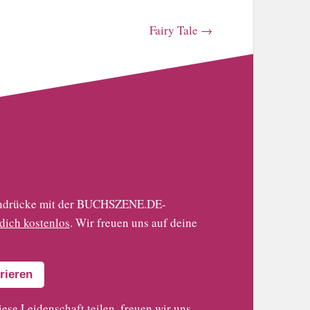
Fairy Tale
→
 Eindrücke mit der BUCHSZENE.DE-
 dich kostenlos
. Wir freuen uns auf deine
rieren
iese Leidenschaft teilen, freuen wir uns,