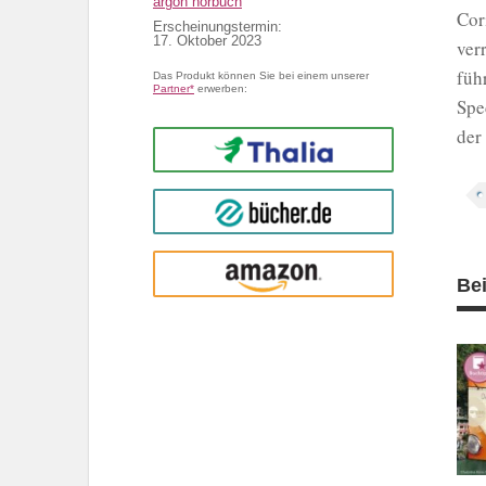
argon hörbuch
Cor
Erscheinungstermin:
17. Oktober 2023
ver
füh
Das Produkt können Sie bei einem unserer
Partner*
erwerben:
Spe
der
Thalia
buecher.de
Amazon
Be