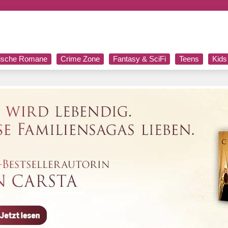
rische Romane
Crime Zone
Fantasy & SciFi
Teens
Kids