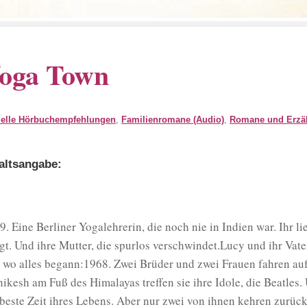
oga Town
uelle Hörbuchempfehlungen
,
Familienromane (Audio)
,
Romane und Erzäh
altsangabe:
9. Eine Berliner Yogalehrerin, die noch nie in Indien war. Ihr li
gt. Und ihre Mutter, die spurlos verschwindet.Lucy und ihr Vat
, wo alles begann:1968. Zwei Brüder und zwei Frauen fahren auf
hikesh am Fuß des Himalayas treffen sie ihre Idole, die Beatle
 beste Zeit ihres Lebens. Aber nur zwei von ihnen kehren zurüc