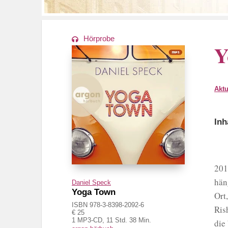
Hörprobe
Y
Akt
Inh
201
hän
Daniel Speck
Yoga Town
Ort
ISBN 978-3-8398-2092-6
Ris
€ 25
1 MP3-CD, 11 Std. 38 Min.
die