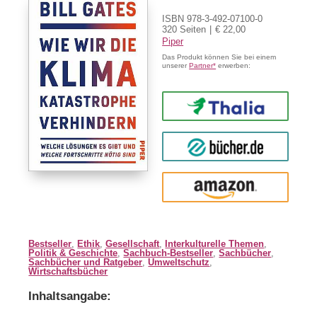
ISBN 978-3-492-07100-0
320 Seiten
€ 22,00
Piper
Das Produkt können Sie bei einem
unserer
Partner*
erwerben:
Thalia
buecher.de
Amazon
Bestseller
,
Ethik
,
Gesellschaft
,
Interkulturelle Themen
,
Politik & Geschichte
,
Sachbuch-Bestseller
,
Sachbücher
,
Sachbücher und Ratgeber
,
Umweltschutz
,
Wirtschaftsbücher
Inhaltsangabe: