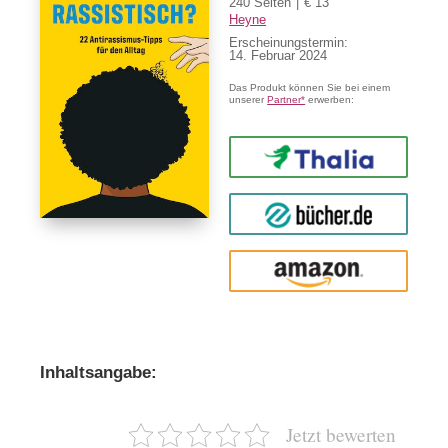
240 Seiten
€ 13
Heyne
Erscheinungstermin:
14. Februar 2024
Das Produkt können Sie bei einem
unserer
Partner*
erwerben:
Thalia
buecher.de
Amazon
Inhaltsangabe:
Jetzt bewerten