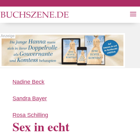
Nadine Beck
Sandra Bayer
Rosa Schilling
Sex in echt