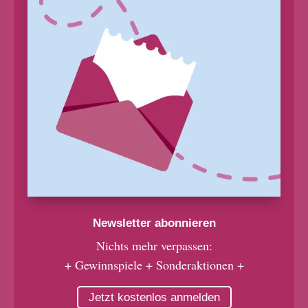
Newsletter abonnieren
Nichts mehr verpassen:
+ Gewinnspiele + Sonderaktionen +
Jetzt kostenlos anmelden