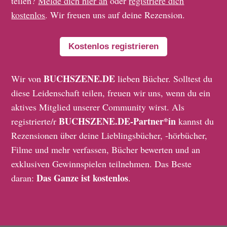
teilen?
Melde dich hier an
oder
registriere dich
kostenlos
. Wir freuen uns auf deine Rezension.
Kostenlos registrieren
BUCHSZENE.DE
Wir von
lieben Bücher. Solltest du
diese Leidenschaft teilen, freuen wir uns, wenn du ein
aktives Mitglied unserer Community wirst. Als
BUCHSZENE.DE-Partner*in
registrierte/r
kannst du
Rezensionen über deine Lieblingsbücher, -hörbücher,
Filme und mehr verfassen, Bücher bewerten und an
exklusiven Gewinnspielen teilnehmen. Das Beste
Das Ganze ist kostenlos
daran:
.