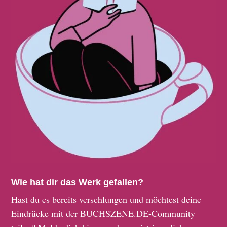
Wie hat dir das Werk gefallen?
Hast du es bereits verschlungen und möchtest deine
Eindrücke mit der BUCHSZENE.DE-Community