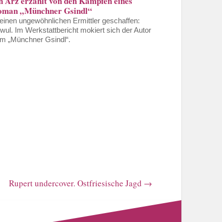
 Arz erzählt von den Kämpfen eines
Roman „Münchner Gsindl“
 einen ungewöhnlichen Ermittler geschaffen:
chwul. Im Werkstattbericht mokiert sich der Autor
om „Münchner Gsindl“.
Rupert undercover. Ostfriesische Jagd
→