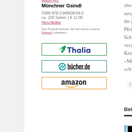
Martin Arz
ebe
Münchner Gsindl
aus
ISBN 978-3-940839-64-0
ca. 220 Seiten
€ 12,90
ihr
Hirschkäfer
Pfe
Das Produkt können Sie bei einem unserer
Partner*
erwerben:
Sch
ver
Thalia
Kri
»Mü
buecher.de
sch
Amazon
Be