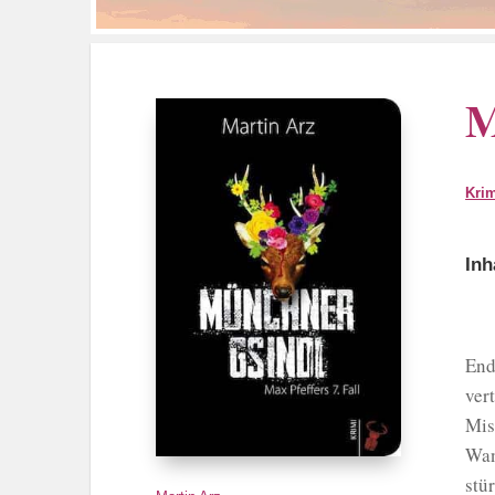
M
Kri
Inh
End
ver
Mis
Wan
stü