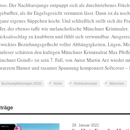
nso. Der Nachbarsjunge entpuppt sich als durchtriebenes Früch
gebuffter, als ihr Engelsgesicht vermuten lässt. Dann ist da noc
 ganz eigenes Süppchen kocht. Und schließlich stellt sich die F
ffer, der ebenso taffe wie melancholische Münchner Kriminaler, 
icksalsschlag zu knabbern und fühlt sich verwundbar. Ausgerec
zwicktes Beziehungsgeflecht voller Abhängigkeiten, Lügen, Mi
mileser schätzen den kultigen Münchner Kriminalrat Max Pfeffer.
nchner Gsindl« ist sein 7. Fall, von Autor Martin Arz wieder m
warzem Humor und rasanter Spannung komponiert.Softcover –
Buchempfehlungen 2020
Krimi
Kriminalroman
München
iträge
29. Januar 2021