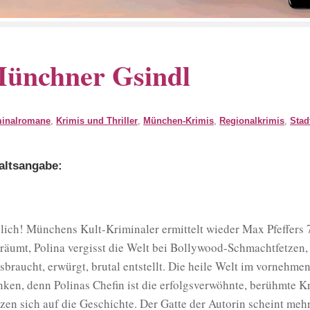
ünchner Gsindl
minalromane
,
Krimis und Thriller
,
München-Krimis
,
Regionalkrimis
,
Stad
altsangabe:
lich! Münchens Kult-Kriminaler ermittelt wieder Max Pfeffers 7.
träumt, Polina vergisst die Welt bei Bollywood-Schmachtfetzen, Po
sbraucht, erwürgt, brutal entstellt. Die heile Welt im vornehm
ken, denn Polinas Chefin ist die erfolgsverwöhnte, berühmte K
rzen sich auf die Geschichte. Der Gatte der Autorin scheint mehr