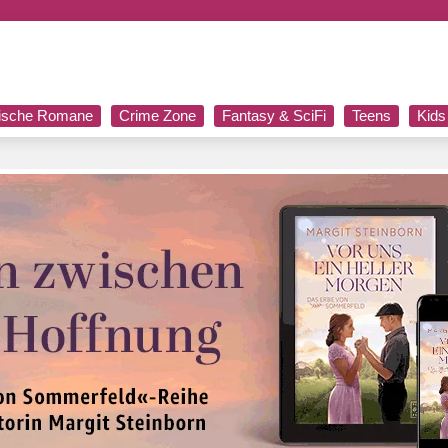
rische Romane
Crime Zone
Fantasy & SciFi
Teens
Kids