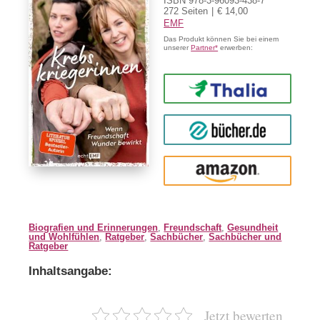
ISBN 978-3-96093-438-7
272 Seiten
€ 14,00
EMF
Das Produkt können Sie bei einem
unserer
Partner*
erwerben:
Thalia
buecher.de
Amazon
Biografien und Erinnerungen
,
Freundschaft
,
Gesundheit
und Wohlfühlen
,
Ratgeber
,
Sachbücher
,
Sachbücher und
Ratgeber
Inhaltsangabe:
Jetzt bewerten