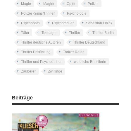
Magie
Magier
Opfer
Polizei
Polizei Krimis/Thriller
Psychologie
Psychopath
Psychothriller
Sebastian Fitzek
Täter
Teenager
Thriller
Thriller Berlin
Thriller deutsche Autoren
Thriller Deutschland
Thriller Entführung
Thriller Reihe
Thriller und Psychothriller
weibliche Ermittlerin
Zauberer
Zwillinge
Beiträge