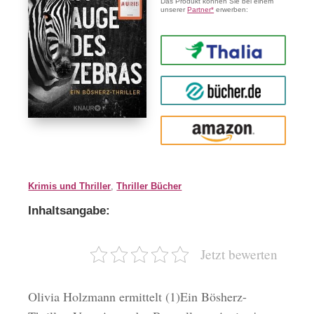
Das Produkt können Sie bei einem
unserer
Partner*
erwerben:
Thalia
buecher.de
Amazon
Krimis und Thriller
,
Thriller Bücher
Inhaltsangabe:
Jetzt bewerten
Olivia Holzmann ermittelt (1)Ein Bösherz-