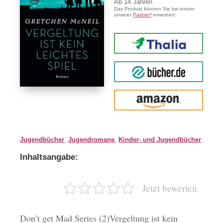
Ab
14
Das Produkt können Sie bei einem
unserer
Partner*
erwerben:
Thalia
buecher.de
Amazon
Jugendbücher
,
Jugendromane
,
Kinder- und Jugendbücher
Inhaltsangabe:
Jetzt bewerten
Don’t get Mad Series (2)Vergeltung ist kein