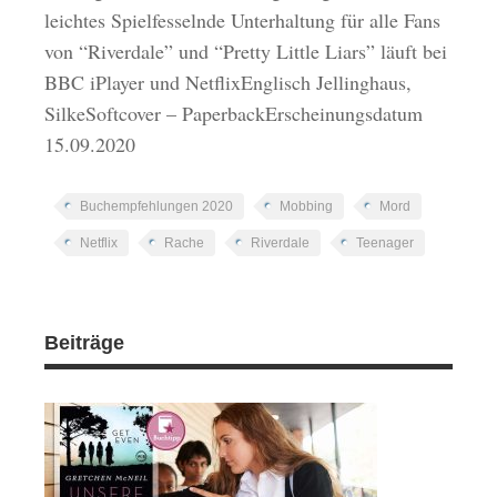
leichtes Spielfesselnde Unterhaltung für alle Fans
von “Riverdale” und “Pretty Little Liars” läuft bei
BBC iPlayer und NetflixEnglisch Jellinghaus,
SilkeSoftcover – PaperbackErscheinungsdatum
15.09.2020
Buchempfehlungen 2020
Mobbing
Mord
Netflix
Rache
Riverdale
Teenager
Beiträge