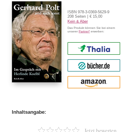
ISBN 978-3-0369-5629-9
208 Seiten
€ 15,00
Kein & Aber
Das Produkt können Sie bei einem
unserer
Partner*
erwerben:
Thalia
buecher.de
Amazon
Inhaltsangabe:
Jetzt bewerten