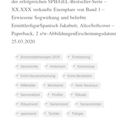
der erfolgreichen SPIEGEL-Bestseller-Serie –
XX.XXX verkaufte Exemplare von Band 1 –
Erwiesene Sogwirkung und beliebte
ErmittlerfigurSpanisch Jakubeit, AliceSoftcover –
Paperback, 2 s/w-AbbildungenErscheinungsdatum
25.03.2020
Buchempfehlungen 2020
Fortsetzung
Geschichte
Historisch
Kommissar
Krimi Neuerscheinung
Krimi-Bestseller
Mittelalter
Mordserie
Nele Neuhaus
Nervenkitzel
Profiler
Rituale
Ritualmord
Serienmord
Serienmörder
spannend
Tochter
Trilogie