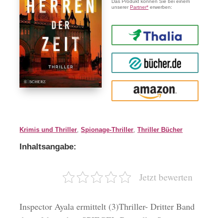
Das Produkt können Sie bei einem
unserer
Partner*
erwerben:
Thalia
buecher.de
Amazon
Krimis und Thriller
,
Spionage-Thriller
,
Thriller Bücher
Inhaltsangabe:
Jetzt bewerten
Inspector Ayala ermittelt (3)Thriller- Dritter Band