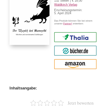
132 Seiten
€ 18,00
Waldkirch Verlag
Erscheinungstermin:
5. April 2024
Das Produkt können Sie bei einem
unserer
Partner*
erwerben:
Thalia
buecher.de
Amazon
Inhaltsangabe:
Jetzt bewerten