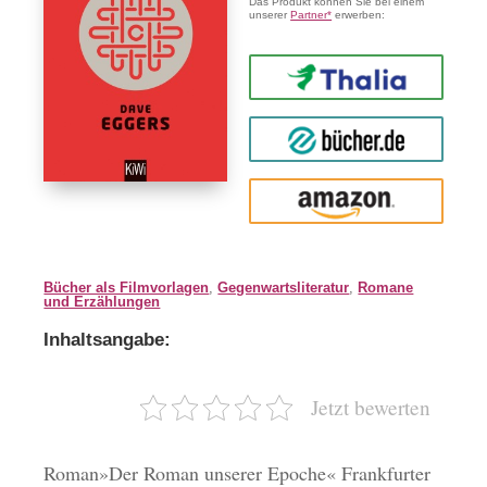
Das Produkt können Sie bei einem
unserer
Partner*
erwerben:
Thalia
buecher.de
Amazon
Bücher als Filmvorlagen
,
Gegenwartsliteratur
,
Romane
und Erzählungen
Inhaltsangabe:
Jetzt bewerten
Roman»Der Roman unserer Epoche« Frankfurter