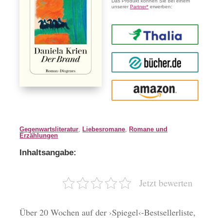
Das Produkt können Sie bei einem
unserer
Partner*
erwerben:
Thalia
buecher.de
Amazon
Gegenwartsliteratur
,
Liebesromane
,
Romane und
Erzählungen
Inhaltsangabe:
Jetzt bewerten
Über 20 Wochen auf der ›Spiegel‹-Bestsellerliste,