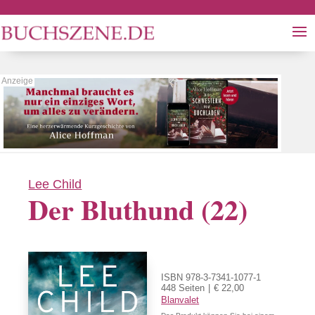
Lee Child
Der Bluthund (22)
ISBN 978-3-7341-1077-1
448 Seiten
€ 22,00
Blanvalet