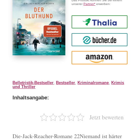
Das Produkt können Sie bei einem
unserer
Partner*
erwerben:
Thalia
buecher.de
Amazon
Belletristik-Bestseller
,
Bestseller
,
Kriminalromane
,
Krimis
und Thriller
Inhaltsangabe:
Jetzt bewerten
Die-Jack-Reacher-Romane 22Niemand ist härter