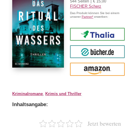
544 Seiten
€ 15,00
FISCHER Scherz
Das Produkt können Sie bei einem
unserer
Partner*
erwerben:
Thalia
buecher.de
Amazon
Kriminalromane
,
Krimis und Thriller
Inhaltsangabe:
Jetzt bewerten