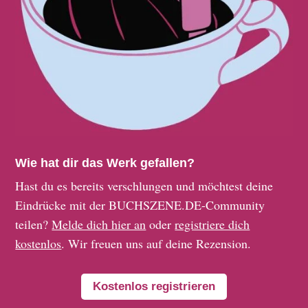
Wie hat dir das Werk gefallen?
Hast du es bereits verschlungen und möchtest deine
Eindrücke mit der BUCHSZENE.DE-Community
teilen?
Melde dich hier an
oder
registriere dich
kostenlos
. Wir freuen uns auf deine Rezension.
Kostenlos registrieren